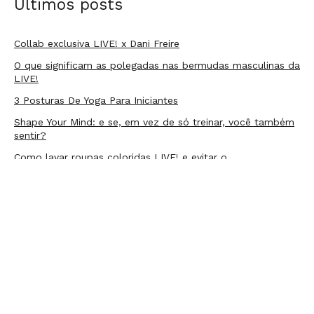
Últimos posts
Collab exclusiva LIVE! x Dani Freire
O que significam as polegadas nas bermudas masculinas da
LIVE!
3 Posturas De Yoga Para Iniciantes
Shape Your Mind: e se, em vez de só treinar, você também
sentir?
Como lavar roupas coloridas LIVE! e evitar o
desbotamento
Popular posts:
Tipos de Luta — Conheça Os Principais E Escolha O…
Outubro Rosa: a importância da prevenção ao Câncer de
Mama
6 Benefícios Do Treinamento Funcional