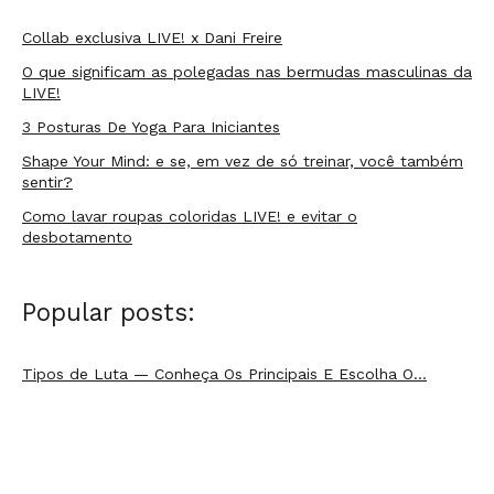
10
Collab exclusiva LIVE! x Dani Freire
O que significam as polegadas nas bermudas masculinas da
LIVE!
3 Posturas De Yoga Para Iniciantes
Shape Your Mind: e se, em vez de só treinar, você também
sentir?
Como lavar roupas coloridas LIVE! e evitar o
desbotamento
Popular posts:
Tipos de Luta — Conheça Os Principais E Escolha O…
Outubro Rosa: a importância da prevenção ao Câncer de
Mama
6 Benefícios Do Treinamento Funcional