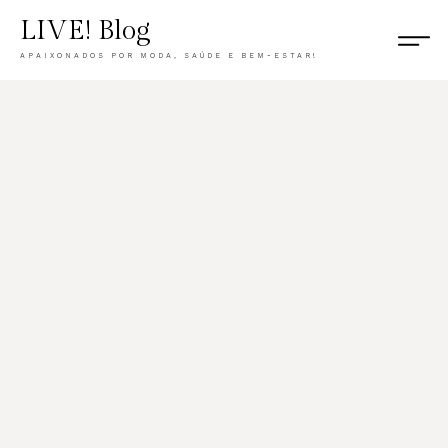
LIVE! Blog
APAIXONADOS POR MODA, SAÚDE E BEM-ESTAR!