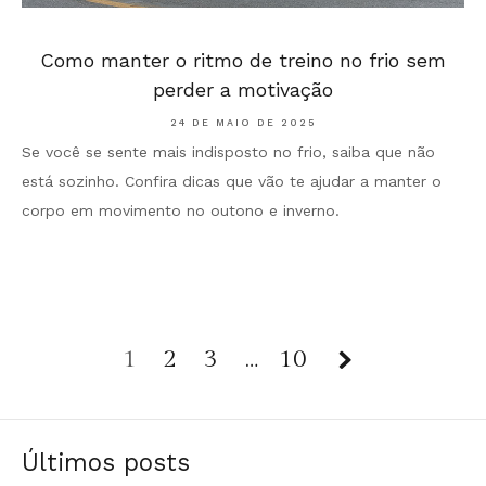
Como manter o ritmo de treino no frio sem
perder a motivação
24 DE MAIO DE 2025
Se você se sente mais indisposto no frio, saiba que não
está sozinho. Confira dicas que vão te ajudar a manter o
corpo em movimento no outono e inverno.
1
2
3
Page
…
10
1
of
Últimos posts