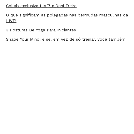
Collab exclusiva LIVE! x Dani Freire
O que significam as polegadas nas bermudas masculinas da
LIVE!
3 Posturas De Yoga Para Iniciantes
Shape Your Mind: e se, em vez de só treinar, você também
sentir?
Como lavar roupas coloridas LIVE! e evitar o
desbotamento
Popular posts:
Tipos de Luta — Conheça Os Principais E Escolha O…
Outubro Rosa: a importância da prevenção ao Câncer de
Mama
6 Benefícios Do Treinamento Funcional
Calça fusô e legging: conheça a diferença entre os