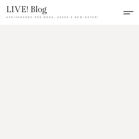
LIVE! Blog
APAIXONADOS POR MODA, SAÚDE E BEM-ESTAR!