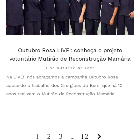
Outubro Rosa LIVE!: conheça o projeto
voluntário Mutirão de Reconstrução Mamária
7 DE OUTUBRO DE 2025
Na LIVE!, nós abraçamos a campanha Outubro Rosa
apoiando o trabalho dos Cirurgiões do Bem, que há 10
anos realizam o Mutirão de Reconstrução Mamária.
1
2
3
Page
…
12