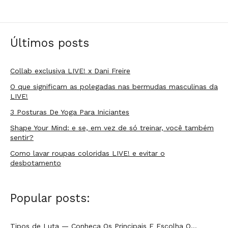
1
of
Últimos posts
12
Collab exclusiva LIVE! x Dani Freire
O que significam as polegadas nas bermudas masculinas da
LIVE!
3 Posturas De Yoga Para Iniciantes
Shape Your Mind: e se, em vez de só treinar, você também
sentir?
Como lavar roupas coloridas LIVE! e evitar o
desbotamento
Popular posts:
Tipos de Luta — Conheça Os Principais E Escolha O…