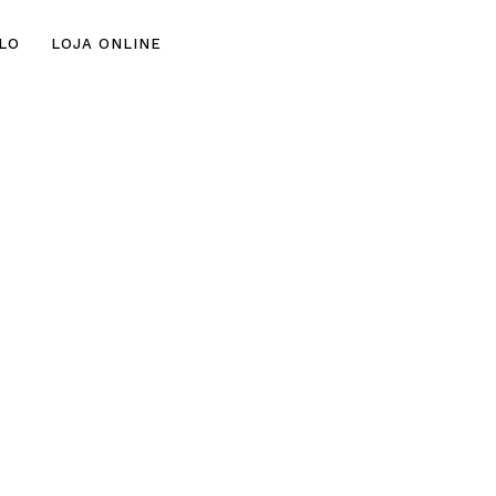
Skip
LO
LOJA ONLINE
to
con