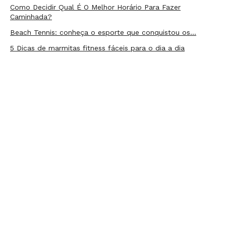
Como Decidir Qual É O Melhor Horário Para Fazer
Caminhada?
Beach Tennis: conheça o esporte que conquistou os…
5 Dicas de marmitas fitness fáceis para o dia a dia
FAÇA PARTE DA COMUNIDADE LIVE!
Receba as novidades e promoções em primeira mão
ENVIAR