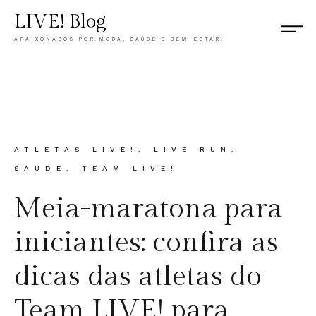
LIVE! Blog
APAIXONADOS POR MODA, SAÚDE E BEM-ESTAR!
CATEGORY
ATLETAS LIVE!
,
LIVE RUN
,
SAÚDE
,
TEAM LIVE!
Meia-maratona para
iniciantes: confira as
dicas das atletas do
Team LIVE! para