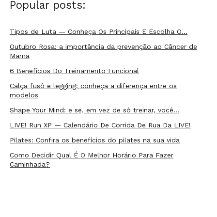
Popular posts:
Tipos de Luta — Conheça Os Principais E Escolha O…
Outubro Rosa: a importância da prevenção ao Câncer de
Mama
6 Benefícios Do Treinamento Funcional
Calça fusô e legging: conheça a diferença entre os
modelos
Shape Your Mind: e se, em vez de só treinar, você…
LIVE! Run XP — Calendário De Corrida De Rua Da LIVE!
Pilates: Confira os benefícios do pilates na sua vida
Como Decidir Qual É O Melhor Horário Para Fazer
Caminhada?
Beach Tennis: conheça o esporte que conquistou os…
5 Dicas de marmitas fitness fáceis para o dia a dia