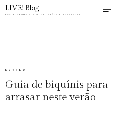
LIVE! Blog
APAIXONADOS POR MODA, SAÚDE E BEM-ESTAR!
CATEGORY
ESTILO
Guia de biquínis para
arrasar neste verão