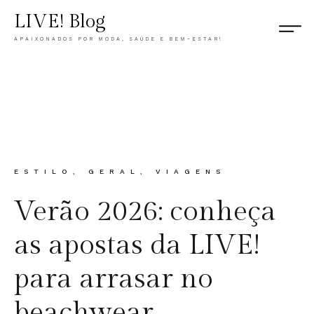
LIVE! Blog
APAIXONADOS POR MODA, SAÚDE E BEM-ESTAR!
CATEGORY
ESTILO
,
GERAL
,
VIAGENS
Verão 2026: conheça
as apostas da LIVE!
para arrasar no
beachwear