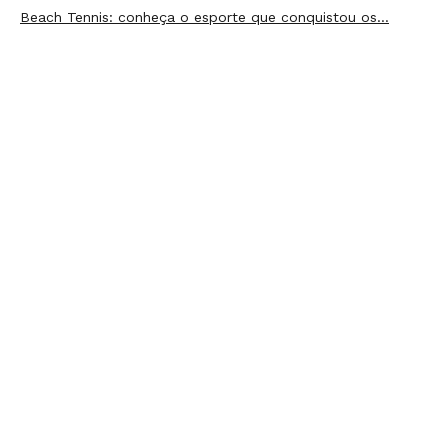
Beach Tennis: conheça o esporte que conquistou os…
5 Dicas de marmitas fitness fáceis para o dia a dia
FAÇA PARTE DA COMUNIDADE LIVE!
Receba as novidades e promoções em primeira mão
ENVIAR