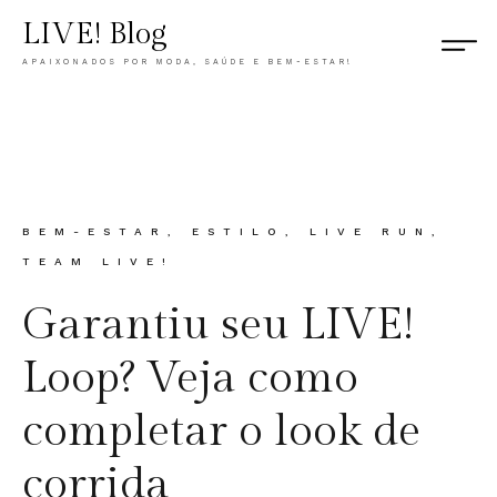
LIVE! Blog
APAIXONADOS POR MODA, SAÚDE E BEM-ESTAR!
CATEGORY
BEM-ESTAR
,
ESTILO
,
LIVE RUN
,
TEAM LIVE!
Garantiu seu LIVE!
Loop? Veja como
completar o look de
corrida