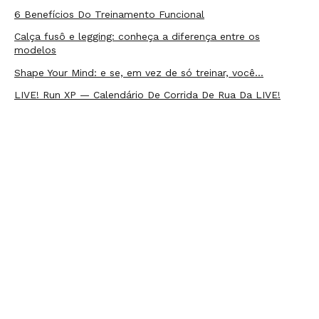
6 Benefícios Do Treinamento Funcional
Calça fusô e legging: conheça a diferença entre os
modelos
Shape Your Mind: e se, em vez de só treinar, você…
LIVE! Run XP — Calendário De Corrida De Rua Da LIVE!
Pilates: Confira os benefícios do pilates na sua vida
Como Decidir Qual É O Melhor Horário Para Fazer
Caminhada?
Beach Tennis: conheça o esporte que conquistou os…
5 Dicas de marmitas fitness fáceis para o dia a dia
FAÇA PARTE DA COMUNIDADE LIVE!
Receba as novidades e promoções em primeira mão