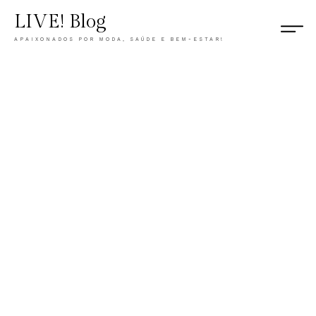
LIVE! Blog
APAIXONADOS POR MODA, SAÚDE E BEM-ESTAR!