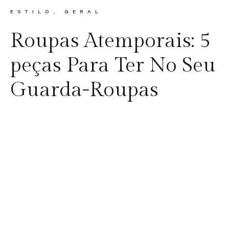
CATEGORY
ESTILO
,
GERAL
Roupas Atemporais: 5
peças Para Ter No Seu
Guarda-Roupas