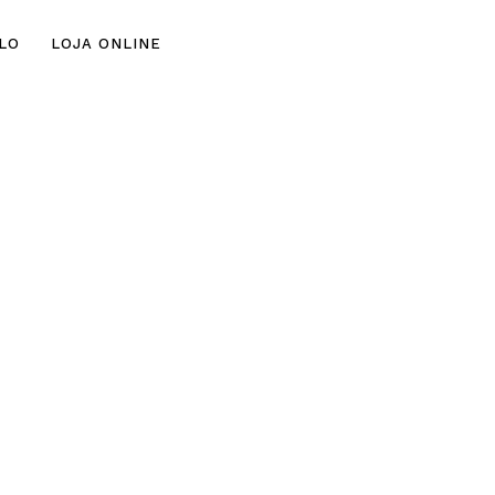
Skip
LO
LOJA ONLINE
to
con