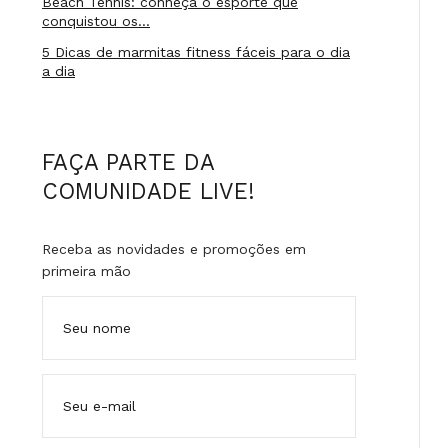
Beach Tennis: conheça o esporte que
conquistou os…
5 Dicas de marmitas fitness fáceis para o dia
a dia
FAÇA PARTE DA
COMUNIDADE LIVE!
Receba as novidades e promoções em
primeira mão