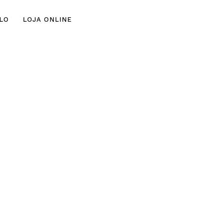
Skip
LO
LOJA ONLINE
to
con