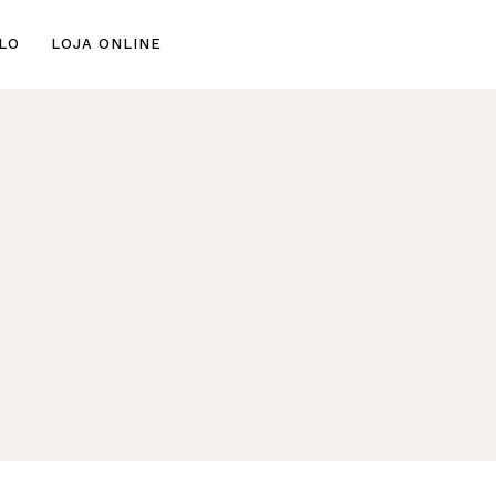
Skip
LO
LOJA ONLINE
to
con