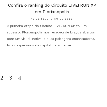
Confira o ranking do Circuito LIVE! RUN XP
em Florianópolis
16 DE FEVEREIRO DE 2022
A primeira etapa do Circuito LIVE! RUN XP foi um
sucesso! Florianópolis nos recebeu de braços abertos
com um visual incrível e suas paisagens encantadoras.
Nos despedimos da capital catarinense…
Page
2
3
4
4
of